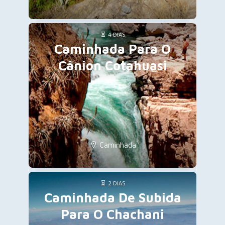
4 DIAS
Caminhada Para O
Cânion Cotahuasi
Caminhada
2 DIAS
Caminhada De Subida
Para O Chachani