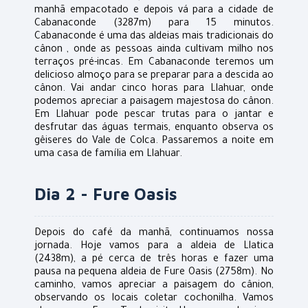
manhã empacotado e depois vá para a cidade de
Cabanaconde (3287m) para 15 minutos.
Cabanaconde é uma das aldeias mais tradicionais do
cânon , onde as pessoas ainda cultivam milho nos
terraços pré-incas. Em Cabanaconde teremos um
delicioso almoço para se preparar para a descida ao
cânon. Vai andar cinco horas para Llahuar, onde
podemos apreciar a paisagem majestosa do cânon.
Em Llahuar pode pescar trutas para o jantar e
desfrutar das águas termais, enquanto observa os
gêiseres do Vale de Colca. Passaremos a noite em
uma casa de família em Llahuar.
Dia 2 - Fure Oasis
Depois do café da manhã, continuamos nossa
jornada. Hoje vamos para a aldeia de Llatica
(2438m), a pé cerca de três horas e fazer uma
pausa na pequena aldeia de Fure Oasis (2758m). No
caminho, vamos apreciar a paisagem do cânion,
observando os locais coletar cochonilha. Vamos