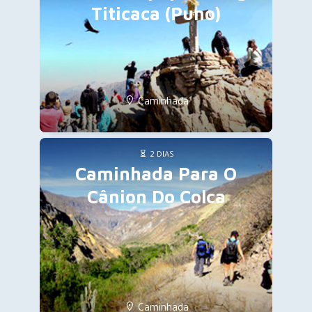
Titicaca (Puno)
Caminhada
2 DIAS
Caminhada Para O
Cânion Do Colca
Caminhada