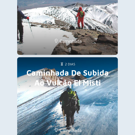
Caminhada
2 DIAS
Caminhada De Subida
Ao Vulcão El Misti
Caminhada