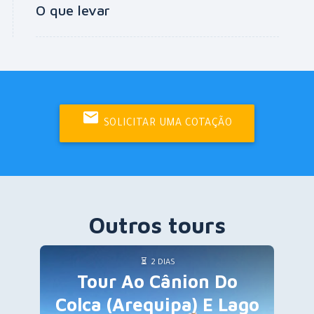
O que levar
SOLICITAR UMA COTAÇÃO
Outros tours
2 DIAS
Tour Ao Cânion Do
Colca (Arequipa) E Lago